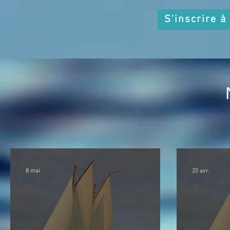
S'inscrire à
8 mai
20 avr.