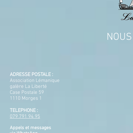
NOUS
ADRESSE POSTALE :
Association Lémanique
galère La Liberté
Case Postale 59
1110 Morges 1
TELEPHONE :
079 791 94 95
Appels et messages