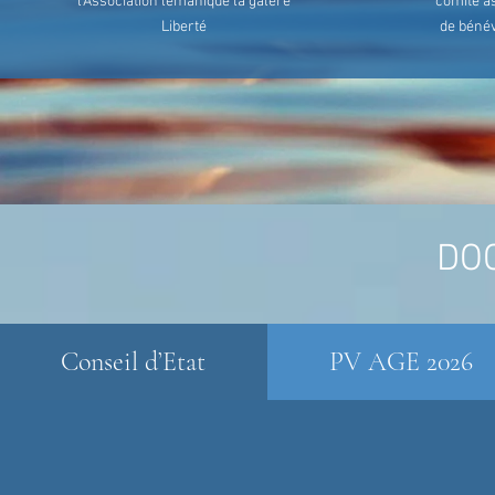
l’Association lémanique la galère
comité as
Liberté
de bénév
DO
Conseil d’Etat
PV AGE 2026