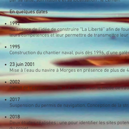
par sa taille, son histoire et sa localisation : le Léman.
En quelques dates
1992
Naissance de l’idée de construire “La Liberté” afin de 
leurs compétences et leur permettre de transmettre leur s
1995
Construction du chantier naval, puis dès 1996, d’une galè
23 juin 2001
Mise à l’eau du navire à Morges en présence de plus de 
2002
Début de l’exploitation de “La Liberté” sur le mode de l’
2017
Suspension du permis de navigation. Conception de la st
2018
Deux études réalisées : une pour identifier les sites pote
du projet